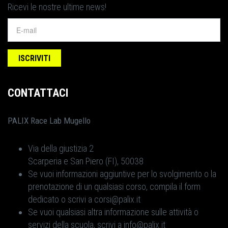
Ricevi le nostre ultime news!
CONTATTACI
PALIX Race Lab Mugello
Via della giustizia 2
Scarperia e San Piero (FI), 50038
Se vuoi informazioni aggiuntive per lo svolgimento o la
prenotazione di un qualsiasi corso, compila il form
dedicato o scrivi a corsi@palix.it
Se vuoi qualsiasi altra informazione sulle attività o
servizi della scuola, scrivi a info@palix.it