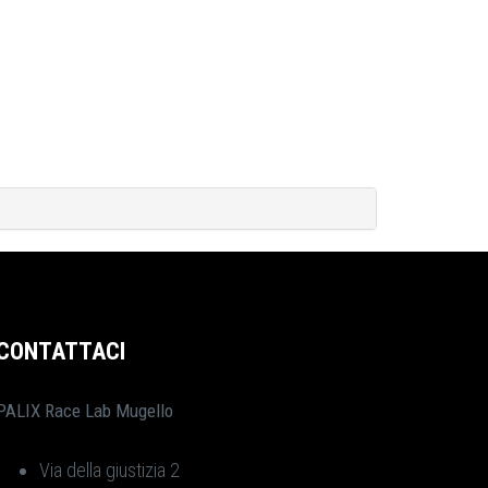
CONTATTACI
PALIX Race Lab Mugello
Via della giustizia 2