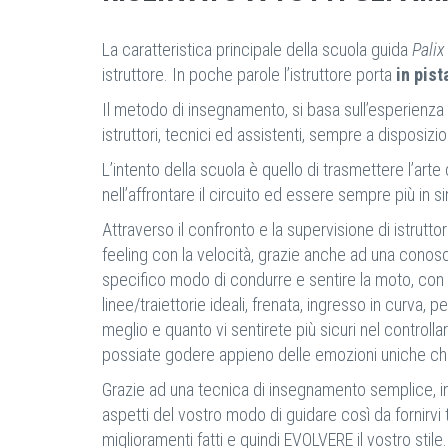
La caratteristica principale della scuola guida
Palix
istruttore. In poche parole l’istruttore porta
in pist
Il metodo di insegnamento, si basa sull’esperienza d
istruttori, tecnici ed assistenti, sempre a disposizion
L’intento della scuola è quello di trasmettere l’art
nell’affrontare il circuito ed essere sempre più in s
Attraverso il confronto e la supervisione di istrut
feeling con la velocità, grazie anche ad una conosc
specifico modo di condurre e sentire la moto, con va
linee/traiettorie ideali, frenata, ingresso in curva,
meglio e quanto vi sentirete più sicuri nel controll
possiate godere appieno delle emozioni uniche che 
Grazie ad una tecnica di insegnamento semplice, infor
aspetti del vostro modo di guidare così da fornirvi
miglioramenti fatti e quindi EVOLVERE il vostro stile.