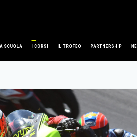
A SCUOLA
I CORSI
IL TROFEO
PARTNERSHIP
N