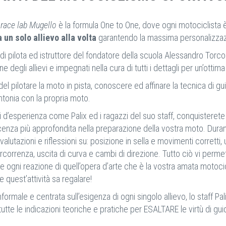
 race lab Mugello
è la formula One to One, dove ogni motociclista è 
a un solo allievo alla volta
garantendo la massima personalizzaz
i pilota ed istruttore del fondatore della scuola Alessandro Torcola
e degli allievi e impegnati nella cura di tutti i dettagli per un’ottima
e del pilotare la moto in pista, conoscere ed affinare la tecnica di 
intonia con la propria moto.
tori d’esperienza come Palix ed i ragazzi del suo staff, conquistere
enza più approfondita nella preparazione della vostra moto. Durante
lutazioni e riflessioni su: posizione in sella e movimenti corretti,
 percorrenza, uscita di curva e cambi di direzione. Tutto ciò vi per
are ogni reazione di quell’opera d’arte che è la vostra amata motocic
quest’attività sa regalare!
male e centrata sull’esigenza di ogni singolo allievo, lo staff Palix
 tutte le indicazioni teoriche e pratiche per ESALTARE le virtù di 