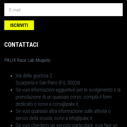
CONTATTACI
PALIX Race Lab Mugello
Via della giustizia 2
Scarperia e San Piero (FI), 50038
Se vuoi informazioni aggiuntive per lo svolgimento o la
prenotazione di un qualsiasi corso, compila il form
dedicato o scrivi a corsi@palix.it
Se vuoi qualsiasi altra informazione sulle attività o
servizi della scuola, scrivi a info@palix.it
Se vuoi chiederci un servizio particolare, vuoi fare un